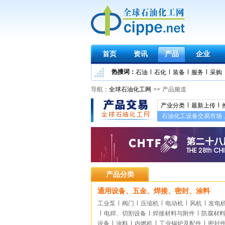
首页
资讯
产品
企业
热搜词：
石油
石化
装备
服务
采购
导航：
全球石油化工网
产品频道
产业分类
最新上传
石油化工设备交易市场
产品分类
通用设备、五金、焊接、密封、涂料
工业泵
阀门
压缩机
电动机
风机
发电
电焊、切割设备
焊接材料与附件
防腐材
设备
涂料
内燃机
工业锅炉及配件
密封