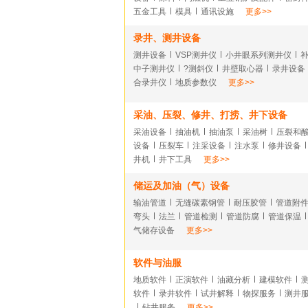
五金工具
模具
通讯设施
更多>>
录井、测井设备
测井设备
VSP测井仪
小井眼系列测井仪
中子测井仪
?测斜仪
井壁取心器
录井设备
合录井仪
地质参数仪
更多>>
采油、压裂、修井、打捞、井下设备
采油设备
抽油机
抽油泵
采油树
压裂和
设备
压裂车
注采设备
注水泵
修井设备
井机
井下工具
更多>>
储运及加油（气）设备
输油管道
无缝碳素钢管
耐压胶管
管道附
弯头
法兰
管道检测
管道防腐
管道保温
气储存设备
更多>>
软件与油服
地质软件
正演软件
油藏分析
建模软件
软件
录井软件
试井解释
物探服务
测井
钻井服务
更多>>