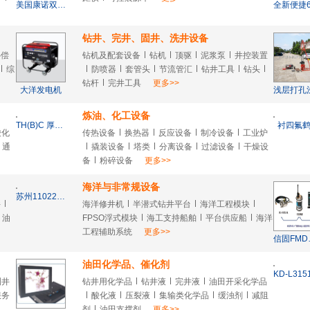
美国康诺双泵头柱塞泵
钻井、完井、固井、洗井设备
补偿
钻机及配套设备
钻机
顶驱
泥浆泵
井控装置
综
防喷器
套管头
节流管汇
钻井工具
钻头
钻杆
完井工具
更多>>
大洋发电机
炼油、化工设备
TH(B)C 厚壁泵筒皮碗支撑管式抽油泵
衬四氟
酸化
传热设备
换热器
反应设备
制冷设备
工业炉
通
撬装设备
塔类
分离设备
过滤设备
干燥设
备
粉碎设备
更多>>
海洋与非常规设备
苏州11022精密LCR电桥
件
海洋修井机
半潜式钻井平台
海洋工程模块
油
FPSO浮式模块
海工支持船舶
平台供应船
海洋
工程辅助系统
更多>>
信固FM
油田化学品、催化剂
测井
钻井用化学品
钻井液
完井液
油田开采化学品
服务
酸化液
压裂液
集输类化学品
缓浊剂
减阻
剂
油田支撑剂
更多>>