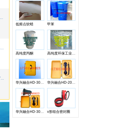
BG42R红外测温仪
低熔点软蜡
甲苯
布朗-50非贮压管网式脉冲干粉自动灭火装置
高纯度丙酮
高纯度环保工业级甲醇
山东泰丰TCF1-H80B充液阀，带预卸
华兴融合HD-300F
华兴融合HD-200FZ
华兴融合HD-300KF
v形组合密封圈