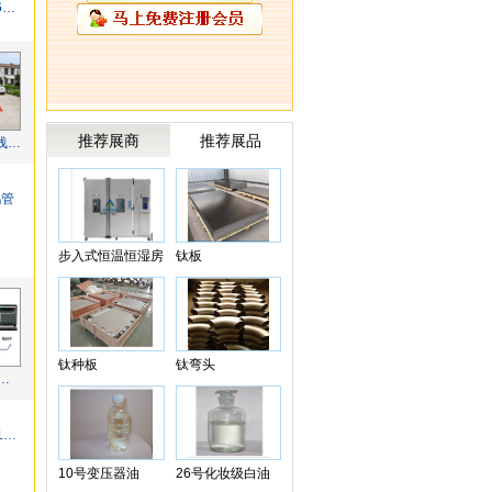
全新便捷666AI 全功能电法工作站
推荐展商
推荐展品
浅层打孔浅层水井钻机30米岩芯钻孔机
鹤管
步入式恒温恒湿房
钛板
钛种板
钛弯头
D水下钢结构进水探测系统
KD-L3151重油污清洗剂
10号变压器油
26号化妆级白油