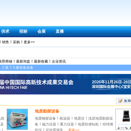
供求
招标
会展
直播
销售
采购
更多>>
推荐商铺
最新询盘
最新收藏
企业资讯
，汇集了大量装备设备
地质勘探设备
机组
地震物探设备
检波器
地震仪
浅层地震勘探设
料及
备
磁力仪器
重力仪器
地震轻便钻机
经纬测
件
距仪
可控震源车
更多>>