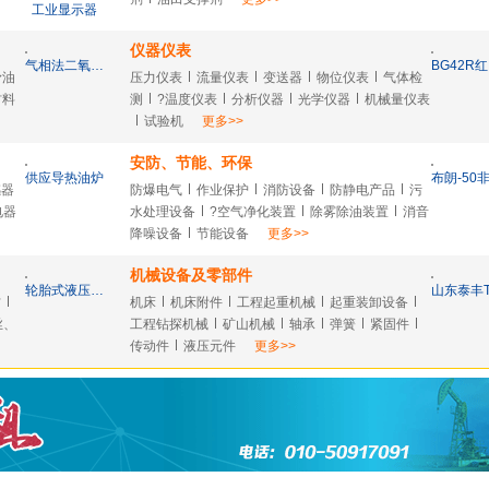
工业显示器
仪器仪表
气相法二氧化硅
滑油
压力仪表
流量仪表
变送器
物位仪表
气体检
材料
测
?温度仪表
分析仪器
光学仪器
机械量仪表
试验机
更多>>
安防、节能、环保
供应导热油炉
感器
防爆电气
作业保护
消防设备
防静电产品
污
电器
水处理设备
?空气净化装置
除雾除油装置
消音
降噪设备
节能设备
更多>>
机械设备及零部件
轮胎式液压挖掘机
材
机床
机床附件
工程起重机械
起重装卸设备
丝、
工程钻探机械
矿山机械
轴承
弹簧
紧固件
传动件
液压元件
更多>>