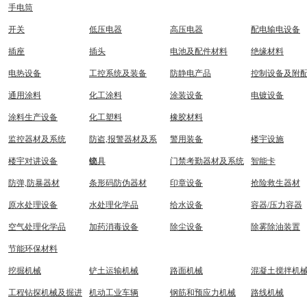
手电筒
开关
低压电器
高压电器
配电输电设备
插座
插头
电池及配件材料
绝缘材料
电热设备
工控系统及装备
防静电产品
控制设备及附
通用涂料
化工涂料
涂装设备
电镀设备
涂料生产设备
化工塑料
橡胶材料
监控器材及系统
防盗,报警器材及系
警用装备
楼宇设施
楼宇对讲设备
统
锁具
门禁考勤器材及系统
智能卡
防弹,防暴器材
条形码防伪器材
印章设备
抢险救生器材
原水处理设备
水处理化学品
给水设备
容器/压力容器
空气处理化学品
加药消毒设备
除尘设备
除雾除油装置
节能环保材料
挖掘机械
铲土运输机械
路面机械
混凝土搅拌机
工程钻探机械及掘进
机动工业车辆
钢筋和预应力机械
路线机械