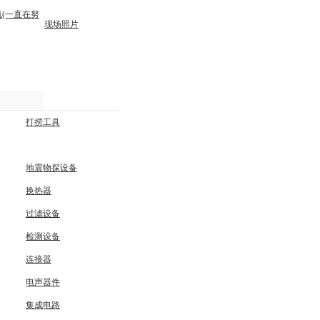
(一直在努
现场照片
打捞工具
地震物探设备
换热器
过滤设备
检测设备
连接器
电声器件
集成电路