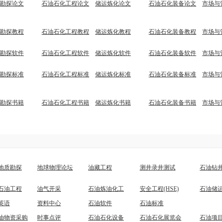
勘探论文
石油石化工程论文
储运炼化论文
石油石化装备论文
市场与
勘探教程
石油石化工程教程
储运炼化教程
石油石化装备教程
市场与
勘探软件
石油石化工程软件
储运炼化软件
石油石化装备软件
市场与
勘探标准
石油石化工程标准
储运炼化标准
石油石化装备标准
市场与
勘探书籍
石油石化工程书籍
储运炼化书籍
石油石化装备书籍
市场与
地质勘探
地球物理论坛
油藏工程
测井录井测试
石油钻
石油工程
油气开采
石油炼油化工
安全工程(HSE)
石油储
英语
资料中心
石油软件
石油标准
油物资采购
时事点评
石油石化设备
石油石化展览会
石油项