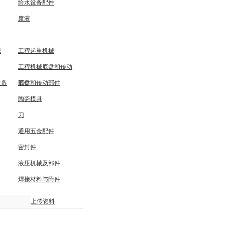
给水设备配件
废液
械
工程起重机械
工程机械底盘和传动
设备
部件
底盘和传动部件
陶瓷模具
刀
通用五金配件
密封件
液压机械及部件
焊接材料与附件
上传资料