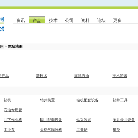
资讯
产品
技术
公司
资料
论坛
更多
网
>
网站地图
新产品
新技术
海洋石油
技术简讯
钻机
钻井装置
钻机配套设备
钻井工具
石油专用管
井下作业机
固井配套设备
钻采装置
测井录井设备
工业泵
天然气膨胀机
工业炉
塔类