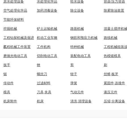
原水处理设备
水处理化学品
给水设备
容器/压力容器
空气处理化学品
加药消毒设备
除尘设备
除雾除油装置
节能环保材料
挖掘机械
铲土运输机械
路面机械
混凝土搅拌机
工程钻探机械及掘进
机动工业车辆
钢筋和预应力机械
路线机械
机
工程机械工作装置
工作机构
特种机械
工程机械组装
磨抛光电动工具
切削电动工具
装配电动工具
热模锻模具
扳手
锉
剪
刷
锯
螺丝刀
钳子
丝锥,板牙
传动件
过滤材料
弹簧
紧固件,连接件
模具
刀具,夹具
气动元件
液压元件
机床附件
机床
清洗,清理设备
压缩,分离设备