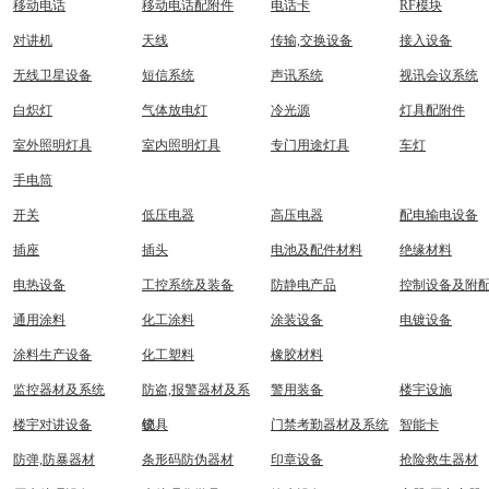
移动电话
移动电话配附件
电话卡
RF模块
对讲机
天线
传输,交换设备
接入设备
无线卫星设备
短信系统
声讯系统
视讯会议系统
白炽灯
气体放电灯
冷光源
灯具配附件
室外照明灯具
室内照明灯具
专门用途灯具
车灯
手电筒
开关
低压电器
高压电器
配电输电设备
插座
插头
电池及配件材料
绝缘材料
电热设备
工控系统及装备
防静电产品
控制设备及附
通用涂料
化工涂料
涂装设备
电镀设备
涂料生产设备
化工塑料
橡胶材料
监控器材及系统
防盗,报警器材及系
警用装备
楼宇设施
楼宇对讲设备
统
锁具
门禁考勤器材及系统
智能卡
防弹,防暴器材
条形码防伪器材
印章设备
抢险救生器材