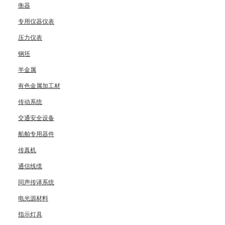
衡器
专用仪器仪表
压力仪表
钢坯
半金属
有色金属加工材
传动系统
交通安全设备
船舶专用器件
传真机
通信线缆
同声传译系统
电光源材料
指示灯具