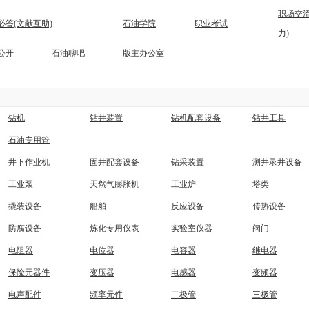
职场交流
必答(文献互助)
石油学院
职业考试
力)
公开
石油聊吧
版主办公室
钻机
钻井装置
钻机配套设备
钻井工具
石油专用管
井下作业机
固井配套设备
钻采装置
测井录井设备
工业泵
天然气膨胀机
工业炉
塔类
撬装设备
船舶
反应设备
传热设备
防腐设备
炼化专用仪表
实验室仪器
阀门
电阻器
电位器
电容器
继电器
保险元器件
变压器
电感器
变频器
电声配件
频率元件
二极管
三极管