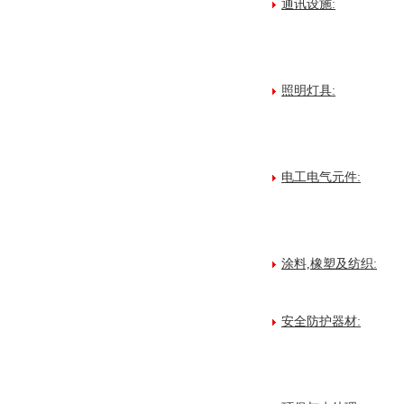
通讯设施:
照明灯具:
电工电气元件:
涂料,橡塑及纺织:
安全防护器材: