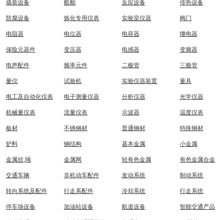
撬装设备
船舶
反应设备
传热设备
防腐设备
炼化专用仪表
实验室仪器
阀门
电阻器
电位器
电容器
继电器
保险元器件
变压器
电感器
变频器
电声配件
频率元件
二极管
三极管
量仪
试验机
实验仪器装置
量具
电工及自动化仪表
电子测量仪器
分析仪器
光学仪器
机械量仪表
流量仪表
示波器
温度仪表
板材
不锈钢材
普通钢材
特殊钢材
炉料
钢结构
基本金属
小金属
金属丝,绳
金属网
轻有色金属
有色金属合金
交通车辆
非机动车配件
发动系统
制动系统
转向系统及配件
行走系配件
冷却系统
行走系统
停车场设备
加油站设备
航道设备
智能交通产品