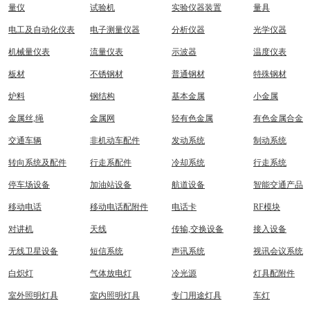
量仪
试验机
实验仪器装置
量具
电工及自动化仪表
电子测量仪器
分析仪器
光学仪器
机械量仪表
流量仪表
示波器
温度仪表
板材
不锈钢材
普通钢材
特殊钢材
炉料
钢结构
基本金属
小金属
金属丝,绳
金属网
轻有色金属
有色金属合金
交通车辆
非机动车配件
发动系统
制动系统
转向系统及配件
行走系配件
冷却系统
行走系统
停车场设备
加油站设备
航道设备
智能交通产品
移动电话
移动电话配附件
电话卡
RF模块
对讲机
天线
传输,交换设备
接入设备
无线卫星设备
短信系统
声讯系统
视讯会议系统
白炽灯
气体放电灯
冷光源
灯具配附件
室外照明灯具
室内照明灯具
专门用途灯具
车灯