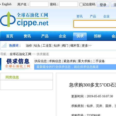
English
资讯
产品
企业
首页
资讯
产品
企业
供求
招标
会
热搜词：
油价
|
钻头
|
工业泵
|
钻井
|
阀门
|
螺杆泵
|
更多>>
导航：
全球石油化工网
>> 供求频道
供应信息 | 求购信息 | 紧急求购 | 重大求购 | 二手设备
最新最全的行业供求信息，就在供求信息频道
同类信息
急求购300多支5"OD
更新时间：2019-05-05 16:07:30
求购类别：钻井、完井、固井、洗
求购型号：5"OD钻杆