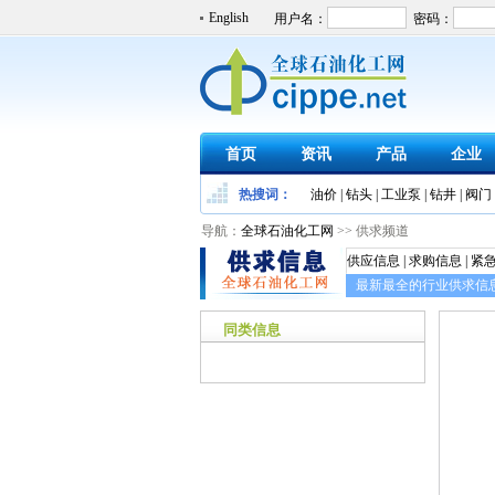
English
首页
资讯
产品
企业
热搜词：
油价
|
钻头
|
工业泵
|
钻井
|
阀门
导航：
全球石油化工网
>> 供求频道
供应信息 | 求购信息 | 紧
最新最全的行业供求信
同类信息