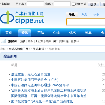
English
资讯
产品
企业
首页
资讯
产品
企业
供求
招标
会
热搜词：
油价
|
钻头
|
工业泵
|
钻井
|
阀门
|
螺杆泵
|
更多>>
导航：
全球石油化工网
>>
资讯频道
>> 综合新闻
综合新闻
标题
关注
逆境重生，光汇石油再出发
2
中国石油集团召开党组会（扩大）
2
中国石油静电监测中心通过CNAS复评审
2
我国最大规模海上油田群岸电应用工程海上站成功送
3
电
国际能源署：可再生能源全球装机增量未来五年有望
1
翻番
国华投资首个“风光氢一体化”生产出高纯氢
1