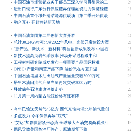
中国石油市场营销业务干部员工深入学习贯彻党的二
2
十大精神综述
进出口银行广东分行供应链再保理融资助力保链稳链
1
中国石油首个域外清洁能源供暖项目第二季开始供暖
1
融合互补 开辟营销新天地
1
中国石油集团第二届创新大赛开赛
1
总计30.24GW!河北省2022年风电、光伏开发建设方案
2
公...
“新产品、新技术、新材料”科技创新成果发布 中国石
1
油9项成果...
新技术提高页岩气采收率 推动开采过程碳中和
1
工程材料研究院成功发布一项重要产品国际标准
1
OPEC+产量和闲置产能下降 油价恐在今夏升温
2
中国石油塔里木油田油气产量当量突破3000万吨
2
塔里木油田油气产量当量再次突破3000万吨
2
释放储备石油难改油价走势
2
11月第一周内蒙古能源价格有涨有降
2
今年已输送天然气45亿方 西气东输向湖北年输气量创
2
新高
多点发力 今冬保供再添“底气”
1
“艾达”加剧供需紧张态势 全球最大石油交易商看涨油
1
价
飓风导致美国炼油厂停产，原油期货下跌
2