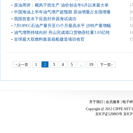
原油周评：飓风干扰生产 油价创去年6月以来最大单
1
周涨幅
中国海油上半年油气增产超预期 原油增量占全国增量
1
近八成
我国首套水下应急封井器海试成功
1
7月OPEC石油产量升至15个月最高水平 沙特产量增幅
1
最大
油气增势持续向好 舟山完成港口货物吞吐量3.03亿吨
1
全球最大双燃料集装箱船建造项目收官
1
1
2
3
4
5
19
<上一页
...
下一页>
关于我们
|
会员服务
|
电子样
Copyright @ 2012 CIPPE.NET In
京ICP证120803号 京ICP