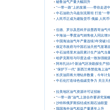
秘鲁油气产量大幅回升
“一带一路”上的发展——带你走进
中石油助力乌兹别克斯坦 打造“一带
牌工程
人民币正成为避险货币 俄媒:人民
明显
伍德、罗尔及思科开设墨西哥油气
中海油一季度油气销售收入同比增10
中国海油油气年产量连续3年突破1
保定市政府与中国石油天然气签署
中石油塔里木油田累计生产油气当量
哈萨克斯坦与印度达成一致加强能
阿布扎比6个新油气区块勘探生产招
“保护下一代” 新西兰将禁批海上油
长庆油田将大增钻井数量，今年计划钻
中石化打造绿色低碳竞争力 关注天
拉美地区油气资源许可证招标
“一带一路”油气上游合作要讲究策
沙特和俄罗斯拟结成长期石油联盟
我国海外油气权益产量逐年上升