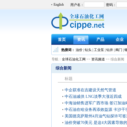
English
首页
资讯
产品
企业
热搜词：
油价
|
钻头
|
工业泵
|
钻井
|
阀门
|
导航：
全球石油化工网
>>
资讯频道
>> 综合新闻
综合新闻
标题
中企获准在吉建设天然气管道
中石油减供 LNG淡季大涨近四成
中海油销售进军广西市场 签订加油
中石油在哈业务再添效益源 卡沙干
万吨
美国德克萨斯州4月油气钻探许可签
34%
油价突破70美元 是这4大因素导致