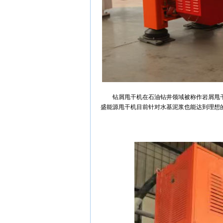
钻屑甩干机在石油钻井领域被称作岩屑甩
盛能源甩干机目前针对水基泥浆也能达到理想的