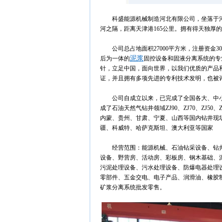
科盛能源机械制造河北有限公司，坐落于
河之隔，距离天津港165公里。拥有得天独厚
公司总占地面积27000平方米，注册资金
泥浆
后为一体的
固控设备和固液分离系统的专
针，立足中国，面向世界，以我们优质的产品
证，并且拥有多项先进的专利技术发明，也被
公司自成立以来，已完成了全国各大、中小
成了石油天然气钻井领域ZJ90、ZJ70、ZJ50
内蒙、贵州、甘肃、宁夏、山西等国内钻井现
疆、科威特、哈萨克斯坦、澳大利亚等国家
经营范围：能源机械、石油钻采设备、钻
设备、野营房、活动房、彩板房、钢木基础、
污泥处理设备、污水处理设备、防爆电器处理
零部件、五金交电、电子产品、润滑油、橡胶
矿浆分离系统批发零售。