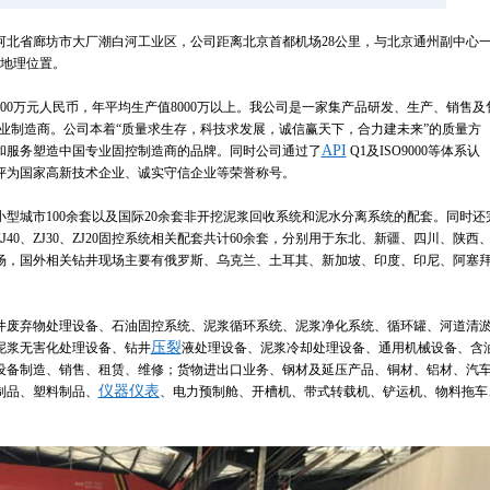
河北省廊坊市大厂潮白河工业区，公司距离北京首都机场28公里，与北京通州副中心
的地理位置。
3000万元人民币，年平均生产值8000万以上。我公司是一家集产品研发、生产、销售及
业制造商。公司本着“质量求生存，科技求发展，诚信赢天下，合力建未来”的质量方
API
和服务塑造中国专业固控制造商的品牌。同时公司通过了
Q1及ISO9000等体系认
评为国家高新技术企业、诚实守信企业等荣誉称号。
型城市100余套以及国际20余套非开挖泥浆回收系统和泥水分离系统的配套。同时还
、ZJ40、ZJ30、ZJ20固控系统相关配套共计60余套，分别用于东北、新疆、四川、陕西
场，国外相关钻井现场主要有俄罗斯、乌克兰、土耳其、新加坡、印度、印尼、阿塞
井废弃物处理设备、石油固控系统、泥浆循环系统、泥浆净化系统、循环罐、河道清
压裂
泥浆无害化处理设备、钻井
液处理设备、泥浆冷却处理设备、通用机械设备、含
设备制造、销售、租赁、维修；货物进出口业务、钢材及延压产品、铜材、铝材、汽
仪器仪表
制品、塑料制品、
、电力预制舱、开槽机、带式转载机、铲运机、物料拖车