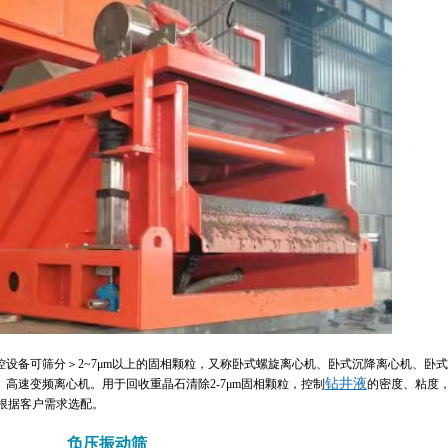
设备可筛分＞2~7μm以上的固相颗粒，又称卧式螺旋离心机、卧式沉降离心机、卧式
钻井液
高速变频离心机。用于回收重晶石清除2-7μm固相颗粒，控制
的密度、粘度
可根据客户需求选配。
负压振动筛