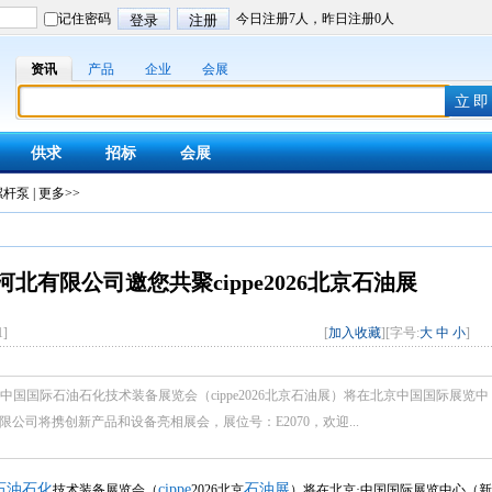
资讯
产品
企业
会展
供求
招标
会展
螺杆泵
|
更多>>
北有限公司邀您共聚cippe2026北京石油展
1
]
[
加入收藏
][字号:
大
中
小
]
十六届中国国际石油石化技术装备展览会（cippe2026北京石油展）将在北京中国国际展览中
公司将携创新产品和设备亮相展会，展位号：E2070，欢迎...
石油石化
cippe
石油展
技术装备展览会（
2026北京
）将在北京·中国国际展览中心（新