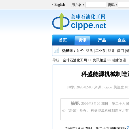
English
首页
资讯
产品
企业
热搜词：
油价
|
钻头
|
工业泵
|
钻井
|
阀门
|
导航：
全球石油化工网
>>
资讯频道
>>
独家资讯
科盛能源机械制造河
[时间:2026-02-03 来源：cippe 关注度:
10
摘要:
2026年3月26-28日，第二
心（新馆）举办。 科盛能源机械制造河北有限
2026年3月26-28日，第二十六届中国国际