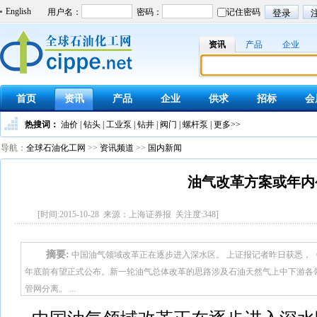
English
资讯
产品
企业
首页
资讯
产品
企业
供求
招标
会
热搜词：
油价
|
钻头
|
工业泵
|
钻井
|
阀门
|
螺杆泵
|
更多>>
导航：
全球石油化工网
>>
资讯频道
>>
国内新闻
油气改革方案或年内
[时间:2015-10-28 来源：上海证券报 关注度:
348
]
摘要:
中国油气领域改革正在逐步进入深水区。 上证报记者昨日获悉，
年底前有望正式公布。新一轮油气总体改革的思路涉及石油天然气上中下游各
管网分离。 ...