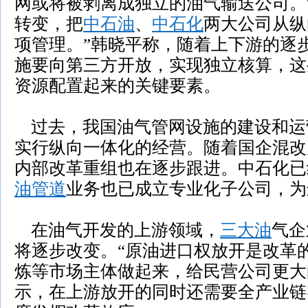
网或将被剥离成独立的油气输送公司。
转变，把
中石油
、
中石化
两大公司从纵
项管理。”韩晓平称，随着上下游的逐
施要向第三方开放，实现独立核算，这
资源配置起来的关键要素。
过去，我国油气管网设施的建设和运
实行纵向一体化的经营。随着国企混改
内部改革重组也在逐步跟进。中石化已
油管道
业务也已成立专业化子公司，为
在油气开发的上游领域，
三大油
气企
将逐步改变。“原油进口权放开是改革
炼等市场主体做起来，给民营公司更大
示，在上游放开的同时还需要全产业链