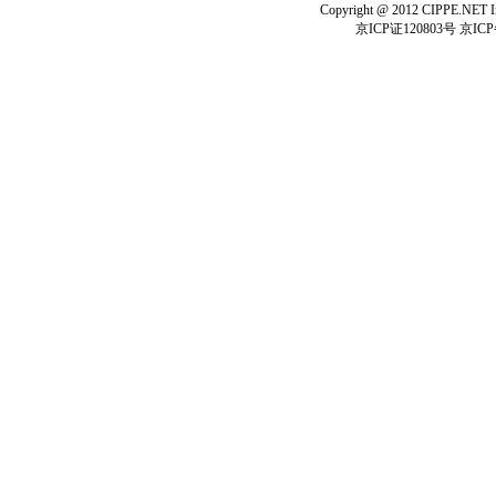
Copyright @ 2012 CIPPE.NET In
京ICP证120803号 京ICP