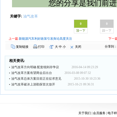
您的分享是我们前进
关键字:
油气改革
0
0
顶一下
踩一下
上一篇:
新能源汽车利好政策引发舆论高度关注
下一篇
分享到
复制链接
打印
大
中
小
关闭
相关资讯:
油气改革方向明确 配套细则存争议
2016-04-14 09:23:29
油气改革方案有望两会后出台
2016-03-08 09:07:32
油气改革总体方案目前正在征求意见
2015-10-30 10:23:36
油气改革破冰上游勘探首次放开
2015-10-21 09:36:31
关于我们
|
会员服务
|
电子样