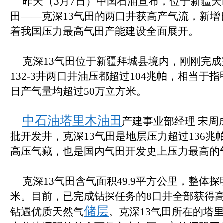
昨天（3月7日）中国石油宣布，位于新疆
田——克深13气田的两口井获高产气流，新增
着我国压力最高气田产能建设全面展开。
克深13气田位于新疆拜城县境内，刚刚完成完
132-3井两口井油压都超过104兆帕，相当于
日产气量均超过50万立方米。
中石油
塔里木油田
产建事业部经理 宋周
批开发井，克深13气田是地层压力超过136兆
高压气藏，也是国内气田开发史上压力最高的
克深13气田含气面积49.9平方公里，整体
米。目前，已完成钻探任务的8口井全部获得
储层
钻遇优质天然气
。克深13气田所在的塔