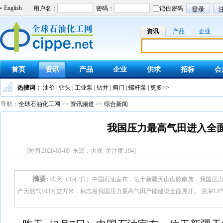
English
资讯
产品
企业
首页
资讯
产品
企业
供求
招标
会
热搜词：
油价
|
钻头
|
工业泵
|
钻井
|
阀门
|
螺杆泵
|
更多>>
导航：
全球石油化工网
>>
资讯频道
>>
综合新闻
我国压力最高气田进入全
[时间:2020-03-09 来源：央视 关注度:
194
]
摘要:
昨天（3月7日）中国石油宣布，位于新疆天山山脉南麓，我国压力
产天然气103万立方米，标志着我国压力最高气田产能建设全面展开。 克深13